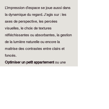
L’impression d’espace se joue aussi dans
la dynamique du regard. J’agis sur : les
axes de perspective, les percées
visuelles, le choix de textures
réfléchissantes ou absorbantes, la gestion
de la lumière naturelle ou encore la
maitrise des contrastes entre clairs et
foncés.
Optimiser un petit appartement
ou une
pièce exiguë à Lille, ce n’est pas
seulement
créer du rangement
: c’est
guider subtilement la
perception de
l’espace
pour qu’il paraisse plus
grand
,
plus
ouvert
, plus
respirant
.