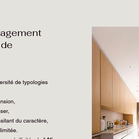
nagement
 de
rsité de typologies
nsion,
ser,
itant du caractère,
limitée.