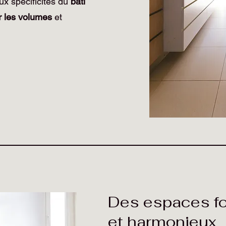
ux spécificités du
bâti
r les volumes
et
Des espaces fo
et harmonieux