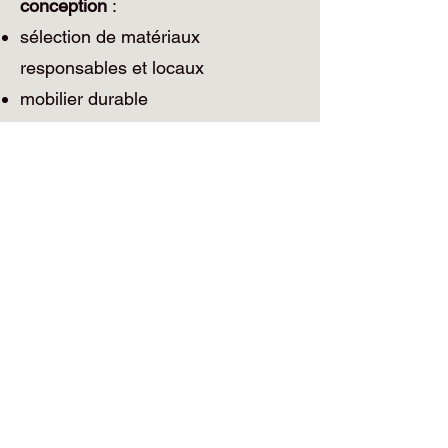
conception
:
sélection de matériaux
responsables et locaux
mobilier durable
limitation des déchets de chantier
réemploi du mobilier existant
lorsque possible
réflexion sur la consommation
énergétique (lumière, flux d’air,
chaleur)
Je prends également en compte la
dimension humaine :
bien-être au
travail
, atmosphère sensorielle,
harmonie visuelle, végétalisation
raisonnée.