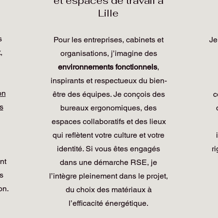
et espaces de travail à
Lille
s
Pour les entreprises, cabinets et
Je
x
,
organisations, j’imagine des
environnements fonctionnels
,
inspirants et respectueux du bien-
on
être des équipes. Je conçois des
c
s
bureaux ergonomiques, des
espaces collaboratifs et des lieux
qui reflètent votre culture et votre
identité. Si vous êtes engagés
r
nt
dans une démarche RSE, je
es
l’intègre pleinement dans le projet,
on.
du choix des matériaux à
l’efficacité énergétique.