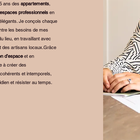
15 ans des
appartements
,
espaces professionnels
en
t élégants. Je conçois chaque
ntre les besoins de mes
du lieu, en travaillant avec
t des artisans locaux.Grâce
on d’espace
et en
re à créer des
cohérents et intemporels,
dien et résister au temps.