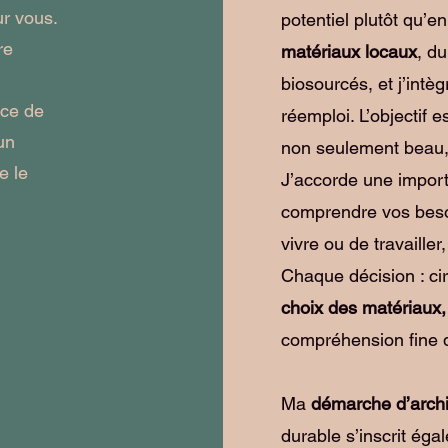
ur vous.
potentiel plutôt qu’en 
re
matériaux locaux
, d
n
biosourcés, et j’intè
rce de
réemploi. L’objectif 
un
non seulement beau,
e le
J’accorde une importa
comprendre vos beso
vivre ou de travaille
Chaque décision : ci
choix des matériaux
compréhension fine d
Ma
démarche d’archit
durable s’inscrit ég